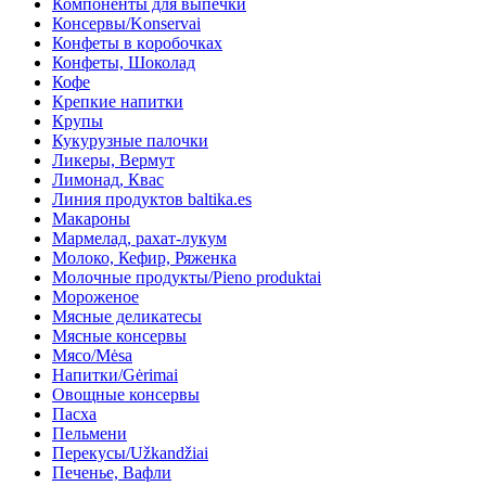
Компоненты для выпечки
Консервы/Konservai
Конфеты в кoробочках
Конфеты, Шоколад
Кофе
Крепкие напитки
Крупы
Кукурузные палочки
Ликеры, Вермут
Лимонад, Квас
Линия продуктов baltika.es
Макароны
Мармелад, рахат-лукум
Молоко, Кефир, Ряженка
Молочные продукты/Pieno produktai
Мороженое
Мясные деликатесы
Мясные консервы
Мясо/Mėsa
Напитки/Gėrimai
Овощные консервы
Пасха
Пельмени
Перекусы/Užkandžiai
Печенье, Вафли