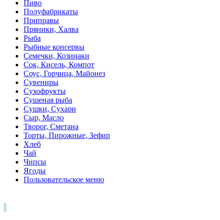
Пиво
Полуфабрикаты
Приправы
Пряники, Халва
Рыба
Рыбные консервы
Семечки, Козинаки
Сок, Кисель, Компот
Соус, Горчица, Майонез
Сувениры
Сухофрукты
Сушеная рыба
Сушки, Сухари
Сыр, Масло
Творог, Сметана
Торты, Пирожные, Зефир
Хлеб
Чай
Чипсы
Ягоды
Пользовательское меню