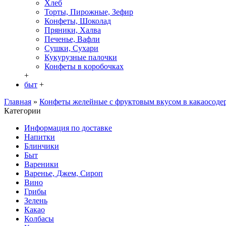
Хлеб
Торты, Пирожные, Зефир
Конфеты, Шоколад
Пряники, Халва
Печенье, Вафли
Сушки, Сухари
Кукурузные палочки
Конфеты в кoробочках
+
быт
+
Главная
»
Конфеты желейные с фруктовым вкусом в какаосодер
Категории
Информация по доставке
Hапитки
Блинчики
Быт
Вареники
Варенье, Джем, Сироп
Вино
Грибы
Зелень
Какао
Колбасы