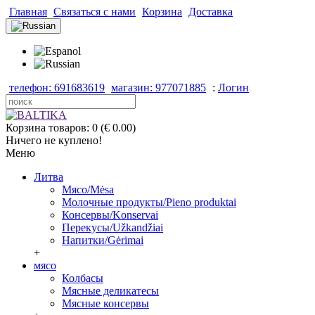
Главная
Связаться с нами
Корзина
Доставка
телефон: 691683619
магазин: 977071885
:
Логин
Корзина товаров: 0 (€ 0.00)
Ничего не куплено!
Меню
Литва
Мясо/Mėsa
Молочные продукты/Pieno produktai
Консервы/Konservai
Перекусы/Užkandžiai
Напитки/Gėrimai
+
мясо
Колбасы
Мясные деликатесы
Мясные консервы