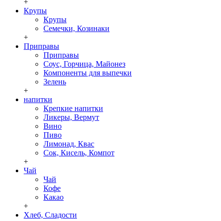
+
Крупы
Крупы
Семечки, Козинаки
+
Приправы
Приправы
Соус, Горчица, Майонез
Компоненты для выпечки
Зелень
+
напитки
Крепкие напитки
Ликеры, Вермут
Вино
Пиво
Лимонад, Квас
Сок, Кисель, Компот
+
Чай
Чай
Кофе
Какао
+
Хлеб, Сладости