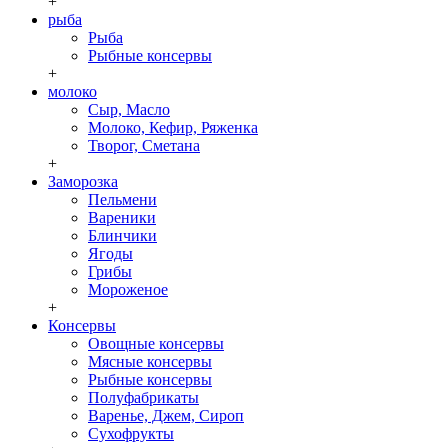
+
рыба
Рыба
Рыбные консервы
+
молоко
Сыр, Масло
Молоко, Кефир, Ряженка
Творог, Сметана
+
Заморозка
Пельмени
Вареники
Блинчики
Ягоды
Грибы
Мороженое
+
Консервы
Овощные консервы
Мясные консервы
Рыбные консервы
Полуфабрикаты
Варенье, Джем, Сироп
Сухофрукты