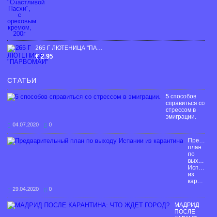
265 Г ЛЮТЕНИЦА "ПАРВОМАЙ"
€ 2.95
СТАТЬИ
5 способов
справиться со
стрессом в
эмиграции.
04.07.2020
0
Предвари
план
по
выходу
Испании
из
карантина
29.04.2020
0
МАДРИД
ПОСЛЕ