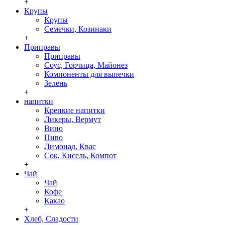
+
Крупы
Крупы
Семечки, Козинаки
+
Приправы
Приправы
Соус, Горчица, Майонез
Компоненты для выпечки
Зелень
+
напитки
Крепкие напитки
Ликеры, Вермут
Вино
Пиво
Лимонад, Квас
Сок, Кисель, Компот
+
Чай
Чай
Кофе
Какао
+
Хлеб, Сладости