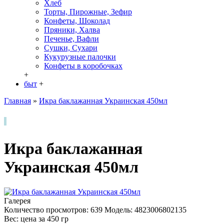
Хлеб
Торты, Пирожные, Зефир
Конфеты, Шоколад
Пряники, Халва
Печенье, Вафли
Сушки, Сухари
Кукурузные палочки
Конфеты в кoробочках
+
быт
+
Главная
»
Икра баклажанная Украинская 450мл
Икра баклажанная
Украинская 450мл
Галерея
Количество просмотров: 639
Модель:
4823006802135
Вес: цена за
450
гр