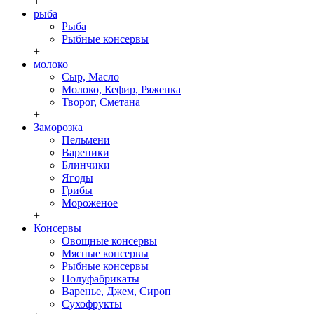
+
рыба
Рыба
Рыбные консервы
+
молоко
Сыр, Масло
Молоко, Кефир, Ряженка
Творог, Сметана
+
Заморозка
Пельмени
Вареники
Блинчики
Ягоды
Грибы
Мороженое
+
Консервы
Овощные консервы
Мясные консервы
Рыбные консервы
Полуфабрикаты
Варенье, Джем, Сироп
Сухофрукты