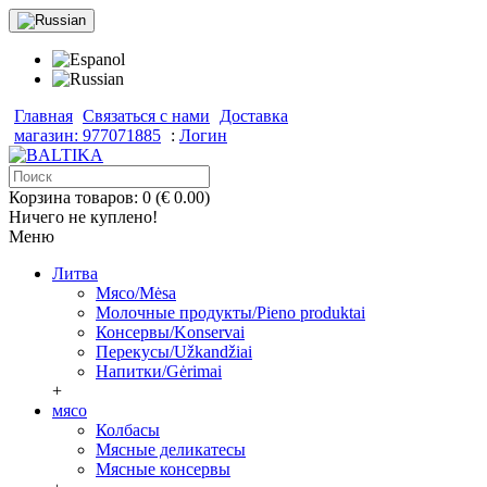
Главная
Связаться с нами
Доставка
магазин: 977071885
:
Логин
Корзина товаров: 0 (€ 0.00)
Ничего не куплено!
Меню
Литва
Мясо/Mėsa
Молочные продукты/Pieno produktai
Консервы/Konservai
Перекусы/Užkandžiai
Напитки/Gėrimai
+
мясо
Колбасы
Мясные деликатесы
Мясные консервы