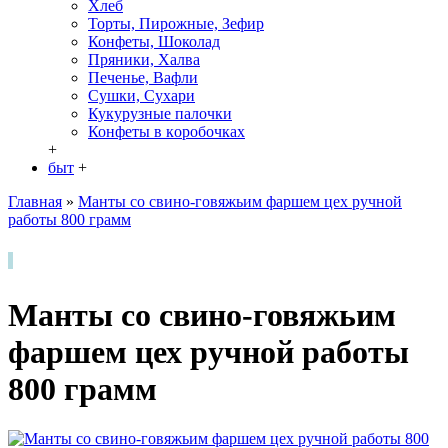
Хлеб
Торты, Пирожные, Зефир
Конфеты, Шоколад
Пряники, Халва
Печенье, Вафли
Сушки, Сухари
Кукурузные палочки
Конфеты в кoробочках
+
быт
+
Главная
»
Манты со свино-говяжьим фаршем цех ручной
работы 800 грамм
Манты со свино-говяжьим
фаршем цех ручной работы
800 грамм