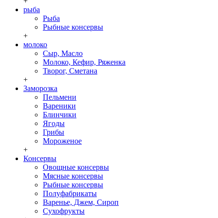
+
рыба
Рыба
Рыбные консервы
+
молоко
Сыр, Масло
Молоко, Кефир, Ряженка
Творог, Сметана
+
Заморозка
Пельмени
Вареники
Блинчики
Ягоды
Грибы
Мороженое
+
Консервы
Овощные консервы
Мясные консервы
Рыбные консервы
Полуфабрикаты
Варенье, Джем, Сироп
Сухофрукты