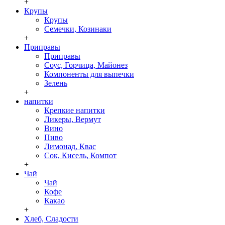
+
Крупы
Крупы
Семечки, Козинаки
+
Приправы
Приправы
Соус, Горчица, Майонез
Компоненты для выпечки
Зелень
+
напитки
Крепкие напитки
Ликеры, Вермут
Вино
Пиво
Лимонад, Квас
Сок, Кисель, Компот
+
Чай
Чай
Кофе
Какао
+
Хлеб, Сладости