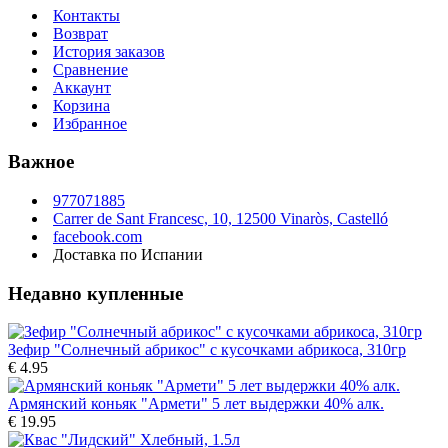
Контакты
Возврат
История заказов
Сравнение
Аккаунт
Корзина
Избранное
Важное
977071885
Carrer de Sant Francesc, 10, 12500 Vinaròs, Castelló
facebook.com
Доставка по Испании
Недавно купленные
Зефир "Солнечный абрикос" с кусочками абрикоса, 310гp
€ 4.95
Армянский коньяк "Армети" 5 лет выдержки 40% алк.
€ 19.95