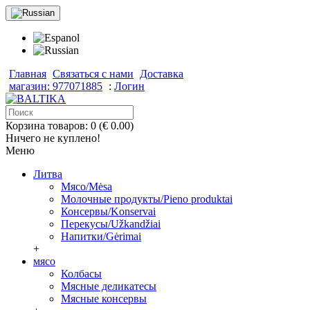
Главная
Связаться с нами
Доставка
магазин: 977071885
:
Логин
Корзина товаров: 0 (€ 0.00)
Ничего не куплено!
Меню
Литва
Мясо/Mėsa
Молочные продукты/Pieno produktai
Консервы/Konservai
Перекусы/Užkandžiai
Напитки/Gėrimai
+
мясо
Колбасы
Мясные деликатесы
Мясные консервы