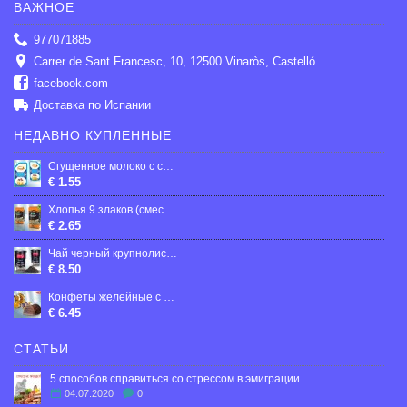
ВАЖНОЕ
977071885
Carrer de Sant Francesc, 10, 12500 Vinaròs, Castelló
facebook.com
Доставка по Испании
НЕДАВНО КУПЛЕННЫЕ
Сгущенное молоко с сахaром 5,1%
€ 1.55
Хлопья 9 злаков (смесь хлопьев: овсяные, гречневые, ржаные, пшеничные, пшенные, рисовые, ячменные, хлопья из полбы, кукурузные), Экстра
€ 2.65
Чай черный крупнолистовой "Earl Grey" 250 грамм
€ 8.50
Конфеты желейные с фруктовым вкусом в какаосодержащей глазури, 300г
€ 6.45
СТАТЬИ
5 способов справиться со стрессом в эмиграции.
04.07.2020
0