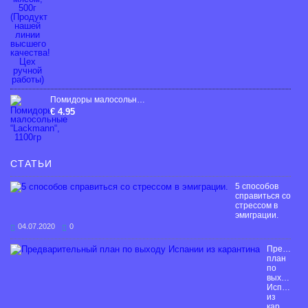
Помидоры малосольные “Lackmann“, 1100гp
€ 4.95
СТАТЬИ
5 способов
справиться со
стрессом в
эмиграции.
04.07.2020
0
Предвари
план
по
выходу
Испании
из
карантина