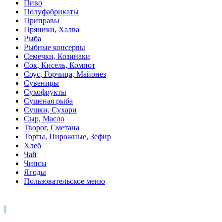
Пиво
Полуфабрикаты
Приправы
Пряники, Халва
Рыба
Рыбные консервы
Семечки, Козинаки
Сок, Кисель, Компот
Соус, Горчица, Майонез
Сувениры
Сухофрукты
Сушеная рыба
Сушки, Сухари
Сыр, Масло
Творог, Сметана
Торты, Пирожные, Зефир
Хлеб
Чай
Чипсы
Ягоды
Пользовательское меню