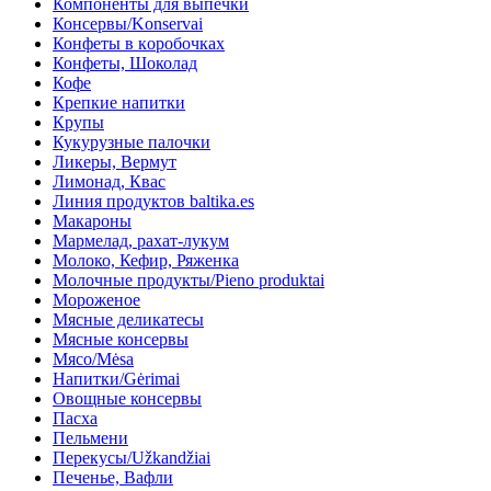
Компоненты для выпечки
Консервы/Konservai
Конфеты в кoробочках
Конфеты, Шоколад
Кофе
Крепкие напитки
Крупы
Кукурузные палочки
Ликеры, Вермут
Лимонад, Квас
Линия продуктов baltika.es
Макароны
Мармелад, рахат-лукум
Молоко, Кефир, Ряженка
Молочные продукты/Pieno produktai
Мороженое
Мясные деликатесы
Мясные консервы
Мясо/Mėsa
Напитки/Gėrimai
Овощные консервы
Пасха
Пельмени
Перекусы/Užkandžiai
Печенье, Вафли