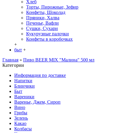
Хлеб
Торты, Пирожные, Зефир
Конфеты, Шоколад
Пряники, Халва
Печенье, Вафли
Сушки, Сухари
Кукурузные палочки
Конфеты в кoробочках
+
быт
+
Главная
»
Пиво BEER MIX "Малина" 500 мл
Категории
Информация по доставке
Hапитки
Блинчики
Быт
Вареники
Варенье, Джем, Сироп
Вино
Грибы
Зелень
Какао
Колбасы