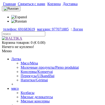
Главная
Связаться с нами
Корзина
Доставка
телефон: 691683619
магазин: 977071885
:
Логин
Корзина товаров: 0 (€ 0.00)
Ничего не куплено!
Меню
Литва
Мясо/Mėsa
Молочные продукты/Pieno produktai
Консервы/Konservai
Перекусы/Užkandžiai
Напитки/Gėrimai
+
мясо
Колбасы
Мясные деликатесы
Мясные консервы