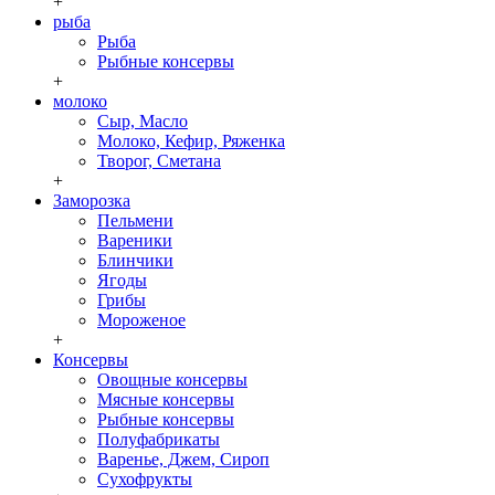
+
рыба
Рыба
Рыбные консервы
+
молоко
Сыр, Масло
Молоко, Кефир, Ряженка
Творог, Сметана
+
Заморозка
Пельмени
Вареники
Блинчики
Ягоды
Грибы
Мороженое
+
Консервы
Овощные консервы
Мясные консервы
Рыбные консервы
Полуфабрикаты
Варенье, Джем, Сироп
Сухофрукты