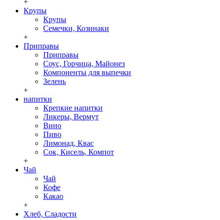
+
Крупы
Крупы
Семечки, Козинаки
+
Приправы
Приправы
Соус, Горчица, Майонез
Компоненты для выпечки
Зелень
+
напитки
Крепкие напитки
Ликеры, Вермут
Вино
Пиво
Лимонад, Квас
Сок, Кисель, Компот
+
Чай
Чай
Кофе
Какао
+
Хлеб, Сладости