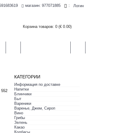
магазин: 977071885
691683619
:
Логин
Корзина товаров: 0 (€ 0.00)
И
ЧАЙ
ХЛЕБ, СЛАДОСТИ
БЫТ
КАТЕГОРИИ
Информация по доставке
Hапитки
 552
Блинчики
Быт
Вареники
Варенье, Джем, Сироп
Вино
Грибы
Зелень
Какао
Колбасы