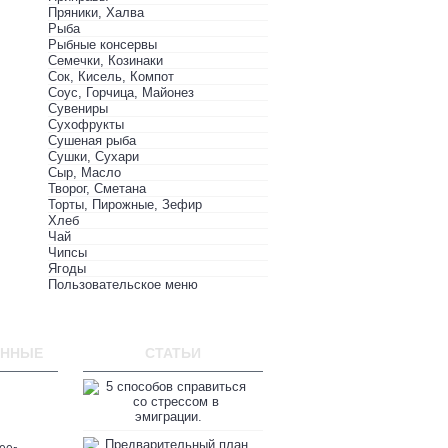
Пряники, Халва
Рыба
Рыбные консервы
Семечки, Козинаки
Сок, Кисель, Компот
Соус, Горчица, Майонез
Сувениры
Сухофрукты
Сушеная рыба
Сушки, Сухари
Сыр, Масло
Творог, Сметана
Торты, Пирожные, Зефир
Хлеб
Чай
Чипсы
Ягоды
Пользовательское меню
ЕННЫЕ
СТАТЬИ
5 способов справиться со стр
04.07.2020
Предварительный план по вых