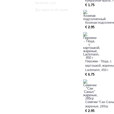
Кукурузная крупа, 7
facebook.com
€ 1.75
Доставка по Испании
Козинак подсолнеч
€ 2.95
Пирожки - Тёща, с
картошкой, жарены
Lackmann, 450 г
€ 6.75
Семечки "Сан Саны
жареные, 285гp
€ 2.95