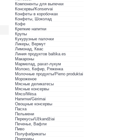
Компоненты для выпечки
Консервы/Konservai
Конфеты в кoробочках
Конфеты, Шоколад
Кофе
Крепкие напитки
Крупы
Кукурузные палочки
Ликеры, Вермут
Лимонад, Квас
Линия продуктов baltika.es
Макароны
Мармелад, рахат-лукум
Молоко, Кефир, Ряженка
Молочные продукты/Pieno produktai
Мороженое
Мясные деликатесы
Мясные консервы
Мясо/Mėsa
Напитки/Gėrimai
Овощные консервы
Пасха
Пельмени
Перекусы/Užkandžiai
Печенье, Вафли
Пиво
Полуфабрикаты
Приправы