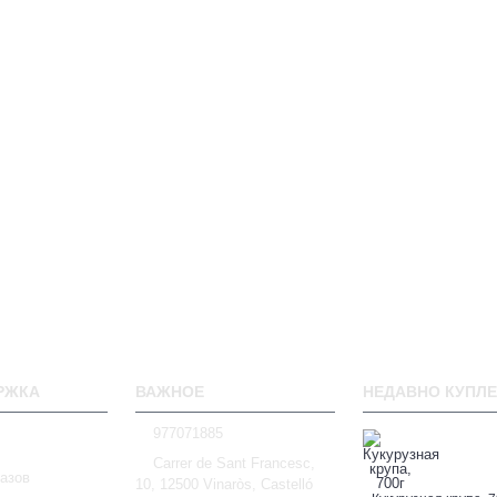
РЖКА
ВАЖНОЕ
НЕДАВНО КУПЛ
977071885
Carrer de Sant Francesc,
азов
10, 12500 Vinaròs, Castelló