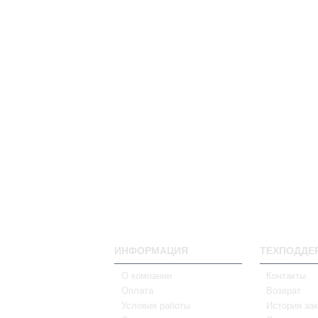
ИНФОРМАЦИЯ
ТЕХПОДДЕ
О компании
Контакты
Оплата
Возврат
Условия работы
История зак