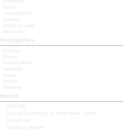
О компании
Оплата
Условия работы
Доставка
Связаться с нами
Карта сайта
ТЕХПОДДЕРЖКА
Контакты
Возврат
История заказов
Сравнение
Аккаунт
Корзина
Избранное
ВАЖНОЕ
977071885
Carrer de Sant Francesc, 10, 12500 Vinaròs, Castelló
facebook.com
Доставка по Испании