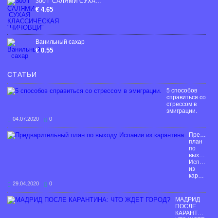
300 Г САЛЯМИ СУХАЯ КЛАССИЧЕСКАЯ "ЧИЧОВЦИ"
€ 4.65
Ванильный сахар
€ 0.55
СТАТЬИ
5 способов
справиться со
стрессом в
эмиграции.
04.07.2020
0
Предвари
план
по
выходу
Испании
из
карантина
29.04.2020
0
МАДРИД
ПОСЛЕ
КАРАНТИНА: