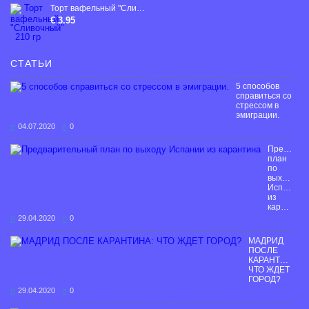
Торт вафельный "Сливочный" 210 гр
€ 3.95
СТАТЬИ
5 способов
справиться со
стрессом в
эмиграции.
04.07.2020
0
Предвари
план
по
выходу
Испании
из
карантина
29.04.2020
0
МАДРИД
ПОСЛЕ
КАРАНТИНА:
ЧТО ЖДЕТ
ГОРОД?
29.04.2020
0