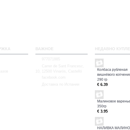
РЖКА
ВАЖНОЕ
НЕДАВНО КУПЛ
977071885
Carrer de Sant Francesc,
Колбаса рубленая
казов
10, 12500 Vinaròs, Castelló
вишнёвого копчени
facebook.com
290 гр
Доставка по Испании
€ 6.39
Малиновое варенье
350гp
€ 3.95
НАЛИВКА МАЛИН