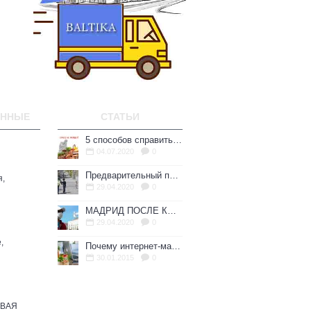
ЕННЫЕ
СТАТЬИ
5 способов справиться со стрессом в эмиграции.
04.07.2020
0
Предварительный план по выходу Испании из карантина
я,
29.04.2020
0
МАДРИД ПОСЛЕ КАРАНТИНА: ЧТО ЖДЕТ ГОРОД?
29.04.2020
0
,
Почему интернет-магазин - это выгодно?
30.01.2015
0
ОВАЯ