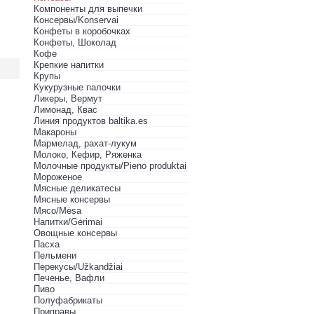
Компоненты для выпечки
Консервы/Konservai
Конфеты в кoробочках
Конфеты, Шоколад
Кофе
Крепкие напитки
Крупы
Кукурузные палочки
Ликеры, Вермут
Лимонад, Квас
Линия продуктов baltika.es
Макароны
Мармелад, рахат-лукум
Молоко, Кефир, Ряженка
Молочные продукты/Pieno produktai
Мороженое
Мясные деликатесы
Мясные консервы
Мясо/Mėsa
Напитки/Gėrimai
Овощные консервы
Пасха
Пельмени
Перекусы/Užkandžiai
Печенье, Вафли
Пиво
Полуфабрикаты
Приправы