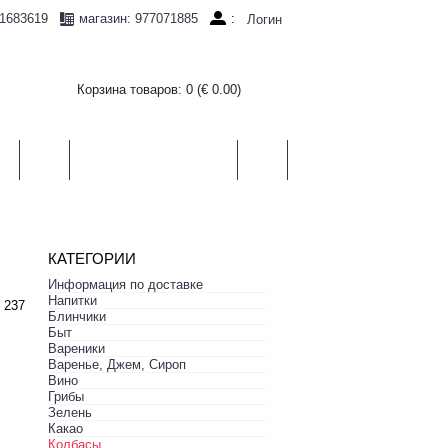
1683619
:
магазин: 977071885
Логин
Корзина товаров: 0 (€ 0.00)
И
ЧАЙ
ХЛЕБ, СЛАДОСТИ
БЫТ
КАТЕГОРИИ
Информация по доставке
Hапитки
 237
Блинчики
Быт
Вареники
Варенье, Джем, Сироп
Вино
Грибы
Зелень
Какао
Колбасы