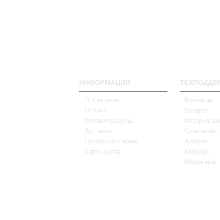
ИНФОРМАЦИЯ
ТЕХПОДДЕ
О компании
Контакты
Оплата
Возврат
Условия работы
История за
Доставка
Сравнение
Связаться с нами
Аккаунт
Карта сайта
Корзина
Избранное