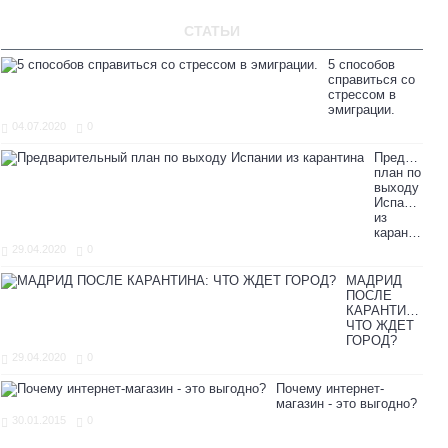
СТАТЬИ
5 способов
справиться со
стрессом в
эмиграции.
04.07.2020
0
Предварите
план по
выходу
Испании
из
карантина
29.04.2020
0
МАДРИД
ПОСЛЕ
КАРАНТИНА:
ЧТО ЖДЕТ
ГОРОД?
29.04.2020
0
Почему интернет-
магазин - это выгодно?
30.01.2015
0