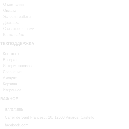
О компании
Оплата
Условия работы
Доставка
Связаться с нами
Карта сайта
ТЕХПОДДЕРЖКА
Контакты
Возврат
История заказов
Сравнение
Аккаунт
Корзина
Избранное
ВАЖНОЕ
977071885
Carrer de Sant Francesc, 10, 12500 Vinaròs, Castelló
facebook.com