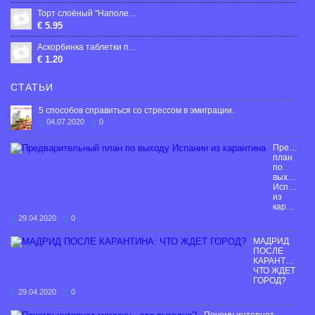
Торт слоёный "Наполеон" с ванильным вкусом и с брусничной начинкой 400g
€ 5.95
Аскорбинка таблетки по 25 мг со вкусом мяты, 10 шт.
€ 1.20
СТАТЬИ
5 способов справиться со стрессом в эмиграции.
04.07.2020
0
Предвари
план
по
выходу
Испании
из
карантина
29.04.2020
0
МАДРИД
ПОСЛЕ
КАРАНТИНА:
ЧТО ЖДЕТ
ГОРОД?
29.04.2020
0